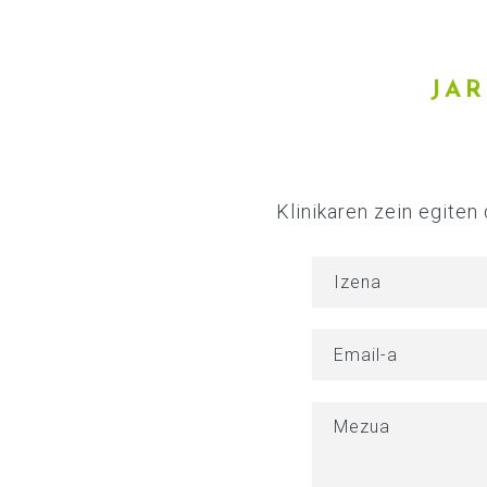
JAR
Klinikaren zein egiten