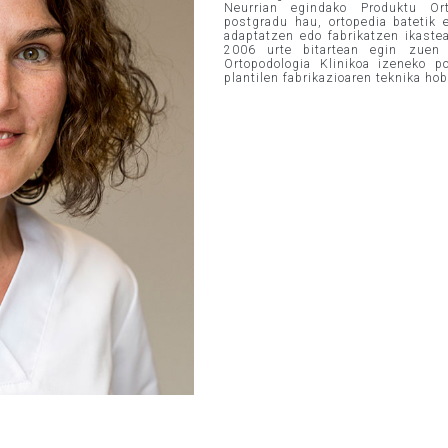
Neurrian egindako Produktu Ort
postgradu hau, ortopedia batetik 
adaptatzen edo fabrikatzen ikaste
2006 urte bitartean egin zuen B
Ortopodologia Klinikoa izeneko p
plantilen fabrikazioaren teknika ho