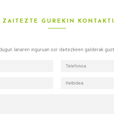
ZAITEZTE
GUREKIN
KONTAKT
 dugun lanaren inguruan sor daitezkeen galderak gus