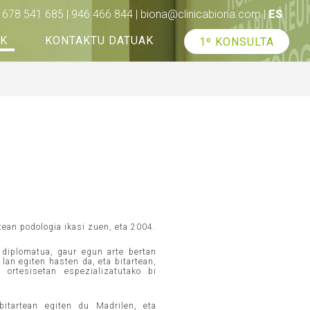
678 541 685 | 946 466 844 |
biona@clinicabiona.com
|
ES
AK
KONTAKTU DATUAK
1º KONSULTA
ean podologia ikasi zuen, eta 2004.
 diplomatua, gaur egun arte bertan
 lan egiten hasten da, eta bitartean,
ortesisetan espezializatutako bi
itartean egiten du Madrilen, eta