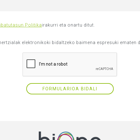
ibatutasun Politika
irakurri eta onartu ditut.
rtzialak elektronikoki bidaltzeko baimena espresuki ematen 
FORMULARIOA BIDALI