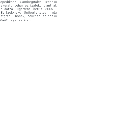
opedikoen Gainbegiralea izeneko
eskuratu behar ez izateko plantilak
an datza. Bigarrena, berriz, 2005 –
artzelonako Unibertsitatean, eta
ostgradu honek, neurrian egindako
betzen lagundu zion.